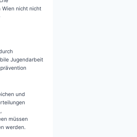
iche
 Wien nicht nicht
-
 durch
bile Jugendarbeit
tprävention
eichen und
rteilungen
,
heen müssen
sen werden.