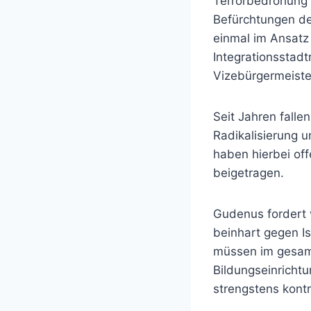
Terrorbedrohung 
Befürchtungen der
einmal im Ansatz
Integrationsstadt
Vizebürgermeist
Seit Jahren fall
Radikalisierung 
haben hierbei off
beigetragen.
Gudenus fordert
beinhart gegen I
müssen im gesamt
Bildungseinricht
strengstens kontr