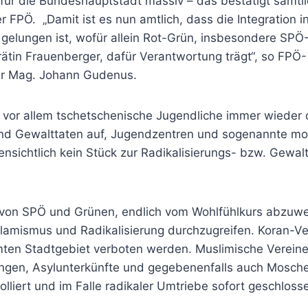
für die Bundeshauptstadt massiv – das bestätigt sämtl
 FPÖ. „Damit ist es nun amtlich, dass die Integration in
 gelungen ist, wofür allein Rot-Grün, insbesondere SPÖ
rätin Frauenberger, dafür Verantwortung trägt“, so FPÖ-
er Mag. Johann Gudenus.
en vor allem tschetschenische Jugendliche immer wieder
und Gewalttaten auf, Jugendzentren und sogenannte mo
ensichtlich kein Stück zur Radikalisierungs- bzw. Gewal
 von SPÖ und Grünen, endlich vom Wohlfühlkurs abzuw
slamismus und Radikalisierung durchzugreifen. Koran-Ve
en Stadtgebiet verboten werden. Muslimische Vereine
ungen, Asylunterkünfte und gegebenenfalls auch Mosc
olliert und im Falle radikaler Umtriebe sofort geschlos