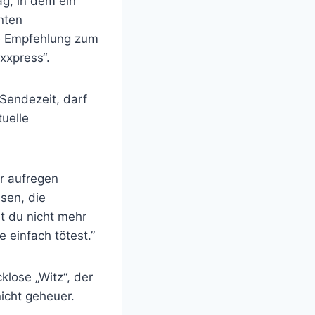
g, in dem ein
nten
ne Empfehlung zum
xxpress“.
 Sendezeit, darf
uelle
er aufregen
sen, die
st du nicht mehr
 einfach tötest.”
klose „Witz“, der
icht geheuer.