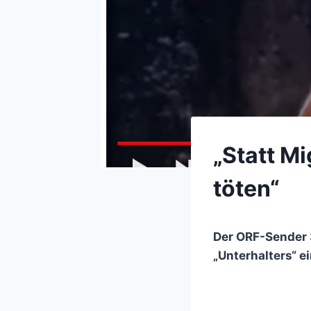
„Statt M
töten“
Der ORF-Sender 
„Unterhalters“ e