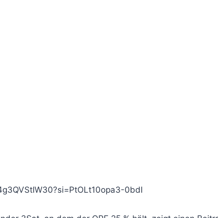
e/4g3QVStIW30?si=PtOLt10opa3-0bdI