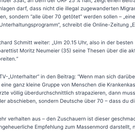
der 3Sat, an dem der ORF 25 % hält, zeigt einen Beitra
hlagen darf, dass nicht die illegal zugewanderten Migra
en, sondern “alle über 70 getötet” werden sollen – „ei
nterhaltungsprogramm“, schreibt die Online-Zeitung „E
hard Schmitt weiter: „Um 20.15 Uhr, also in der besten
rettist Moritz Neumeier (35) seine Thesen über die akt
reiten.“
 TV-„Unterhalter“ in den Beitrag: “Wenn man sich darüb
 eine ganz kleine Gruppe von Menschen die Krankenkas
rzte völlig überdurchschnittlich strapazieren, dann mus
er abschieben, sondern Deutsche über 70 – dass du die
ehr verhalten aus – den Zuschauern ist dieser geschmac
ngeheuerliche Empfehlung zum Massenmord darstellt, n