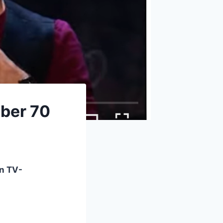
über 70
en TV-