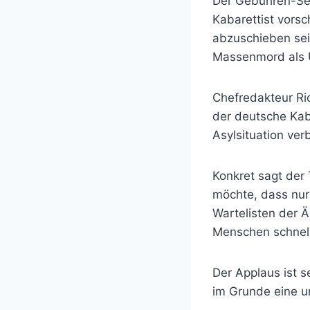
Der Gebühren-Sen
Kabarettist vorsc
abzuschieben sei
Massenmord als U
Chefredakteur Ric
der deutsche Kaba
Asylsituation verb
Konkret sagt der
möchte, dass nur
Wartelisten der Ä
Menschen schnell
Der Applaus ist s
im Grunde eine u