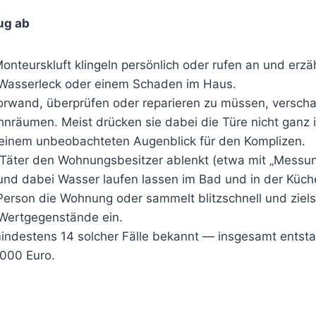
rug ab
Monteurskluft klingeln persönlich oder rufen an und erz
Wasserleck oder einem Schaden im Haus.
rwand, überprüfen oder reparieren zu müssen, verschaf
hnräumen. Meist drücken sie dabei die Türe nicht ganz 
n einem unbeobachteten Augenblick für den Komplizen.
Täter den Wohnungsbesitzer ablenkt (etwa mit „Messun
nd dabei Wasser laufen lassen im Bad und in der Küch
Person die Wohnung oder sammelt blitzschnell und ziel
Wertgegenstände ein.
mindestens 14 solcher Fälle bekannt — insgesamt entst
000 Euro.