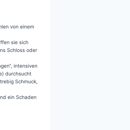
ählen von einem
fen sie sich
ins Schloss oder
gen“, intensiven
e) durchsucht
strebig Schmuck,
and ein Schaden