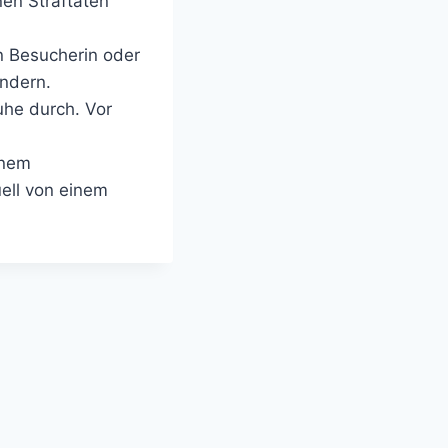
en Straftaten
n Besucherin oder
indern.
Ruhe durch. Vor
inem
ell von einem