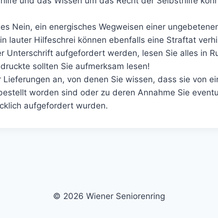
hilfe und das Wissen um das Recht der Selbsthilfe könn
nes Nein, ein energisches Wegweisen einer ungebetene
n lauter Hilfeschrei können ebenfalls eine Straftat verh
ner Unterschrift aufgefordert werden, lesen Sie alles in 
edruckte sollten Sie aufmerksam lesen!
 Lieferungen an, von denen Sie wissen, dass sie von e
 bestellt worden sind oder zu deren Annahme Sie eventu
klich aufgefordert wurden.
© 2026 Wiener Seniorenring