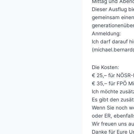
Mittag und Aben
Dieser Ausflug b
gemeinsam einen 
generationenüber
Anmeldung:
Ich darf darauf h
(michael.bernard
Die Kosten:
€ 25,– für NÖSR-M
€ 35,– für FPÖ Mi
Ich möchte zusät
Es gibt den zusä
Wenn Sie noch wer
oder ER, ebenfal
Wir freuen uns a
Danke für Eure U