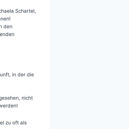
haela Schartel,
nnen!
in den
denden
nft, in der die
gesehen, nicht
 werden!
l zu oft als