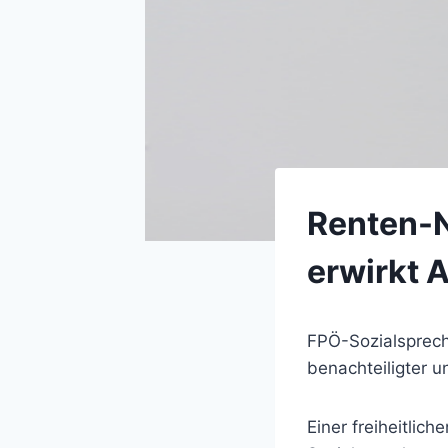
Renten-N
erwirkt 
FPÖ-Sozialsprech
benachteiligter u
Einer freiheitlic