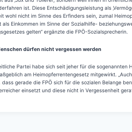
t aus ‚Jux und Tollerei‘, sondern weil ihnen in öffentlic
erfahren ist. Diese Entschädigungsleistung als ‚Vermög
it wohl nicht im Sinne des Erfinders sein, zumal Heimo
ht als Einkommen im Sinne der Sozialhilfe- beziehungsw
sgesetzes gelten“ ergänzte die FPÖ-Sozialsprecherin.
Menschen dürfen nicht vergessen werden
itliche Partei habe sich seit jeher für die sogenannten
aßgeblich am Heimopferrentengesetz mitgewirkt. „Auch 
r, dass gerade die FPÖ sich für die sozialen Belange ben
rreicher einsetzt und diese nicht in Vergessenheit gerat