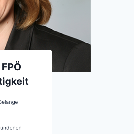
: FPÖ
igkeit
 Belange
gefundenen