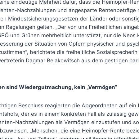
eine eindeutige Mehrheit dafür, dass die Heimopfer-Rent
enten-Nachzahlungen und angesparte Rentenbeträge n
en Mindestsicherungsgesetzen der Länder oder sonsti
n Regelungen gelten. „Der von uns Freiheitlichen einge
PÖ und Grünen mehrheitlich unterstützt, nur die Neos 
besserung der Situation von Opfern physischer und psyc
zustimmen“, berichtete die freiheitliche Sozialsprecheri
ertreterin Dagmar Belakowitsch aus dem gestrigen par
en sind Wiedergutmachung, kein „Vermögen“
chtigen Beschluss reagierten die Abgeordneten auf ein 
tshofs, der es in einem konkreten Fall als zulässig gew
enten-Nachzahlungen als Vermögen einzustufen und so
 abzuweisen. „Menschen, die eine Heimopfer-Rente bezie