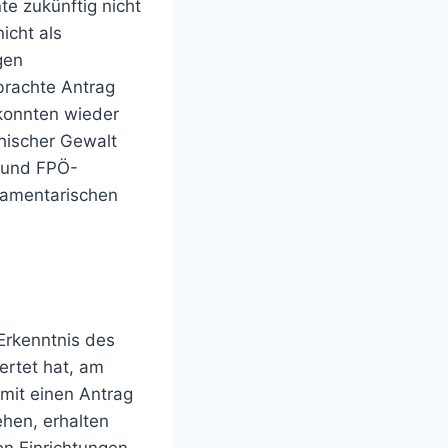
e zukünftig nicht
icht als
gen
brachte Antrag
konnten wieder
hischer Gewalt
n und FPÖ-
lamentarischen
Erkenntnis des
ertet hat, am
mit einen Antrag
hen, erhalten