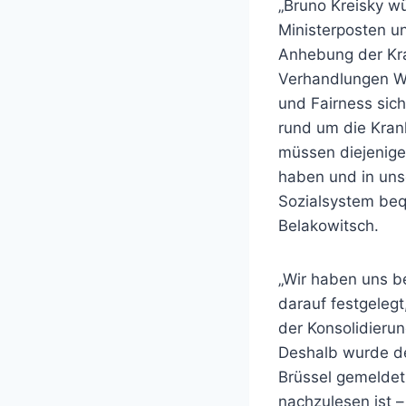
„Bruno Kreisky w
Ministerposten un
Anhebung der Kra
Verhandlungen Wo
und Fairness sic
rund um die Kran
müssen diejenige
haben und in uns
Sozialsystem beq
Belakowitsch.
„Wir haben uns b
darauf festgelegt
der Konsolidieru
Deshalb wurde de
Brüssel gemeldet
nachzulesen ist –