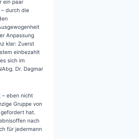
 ein paar
 – durch die
den
, Ausgewogenheit
ner Anpassung
z klar: Zuerst
stem einbezahlt
es sich im
NAbg. Dr. Dagmar
 – eben nicht
inzige Gruppe von
gefordert hat.
ebnisoffen nach
uch für jedermann