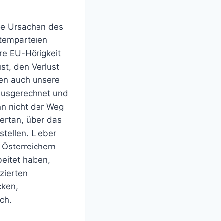
ie Ursachen des
temparteien
hre EU-Hörigkeit
st, den Verlust
ben auch unsere
 ausgerechnet und
nn nicht der Weg
ertan, über das
tellen. Lieber
 Österreichern
beitet haben,
zierten
cken,
ch.