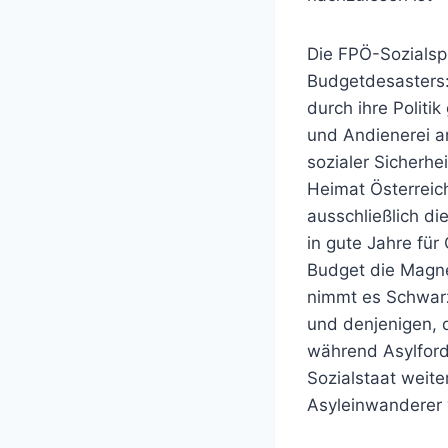
Die FPÖ-Sozialsp
Budgetdesasters:
durch ihre Politi
und Andienerei an
sozialer Sicherhe
Heimat Österreic
ausschließlich di
in gute Jahre fü
Budget die Magnet
nimmt es Schwarz
und denjenigen, 
während Asylforde
Sozialstaat weite
Asyleinwanderer w