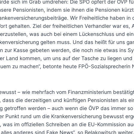
ürde sich im Grab umdrehen: Die SPÖ opfert der ÖVP für
sere Pensionisten, indem sie ihnen die Pensionen kürzt
nkenversicherungsbeiträge. Wir Freiheitliche haben in 
rt gehalten. Ziel der freiheitlichen Verhandler war es
herzustellen, was auch bei einem Lückenschluss und ei
kenversicherung gelten muss. Und das heißt für uns gan
n zur Kasse gebeten werden, die noch nie etwas ins Sy
er Land kommen, um uns auf der Tasche zu liegen und 
uem zu machen“, betonte heute FPÖ-Sozialsprecherin 
ewusst – wie mehrfach vom Finanzministerium bestätigt
, dass die derzeitigen und künftigen Pensionisten als e
ng getroffen werden – auch wenn die ÖVP das immer so 
r Punkt rund um die Krankenversicherung bewusst erg
, was im offiziellen Schreiben an die EU-Kommission a
 alles anderes sind Fake News“, so Belakowitsch weiter.