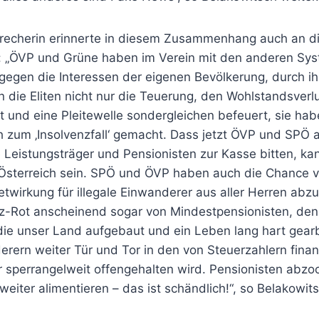
recherin erinnerte in diesem Zusammenhang auch an d
 „ÖVP und Grüne haben im Verein mit den anderen Sys
k gegen die Interessen der eigenen Bevölkerung, durch i
 die Eliten nicht nur die Teuerung, den Wohlstandsverlu
it und eine Pleitewelle sondergleichen befeuert, sie ha
h zum ‚Insolvenzfall‘ gemacht. Dass jetzt ÖVP und SPÖ
e Leistungsträger und Pensionisten zur Kasse bitten, ka
r Österreich sein. SPÖ und ÖVP haben auch die Chance v
wirkung für illegale Einwanderer aus aller Herren abzus
-Rot anscheinend sogar von Mindestpensionisten, den
die unser Land aufgebaut und ein Leben lang hart gear
rern weiter Tür und Tor in den von Steuerzahlern finan
r sperrangelweit offengehalten wird. Pensionisten abzo
eiter alimentieren – das ist schändlich!“, so Belakowits