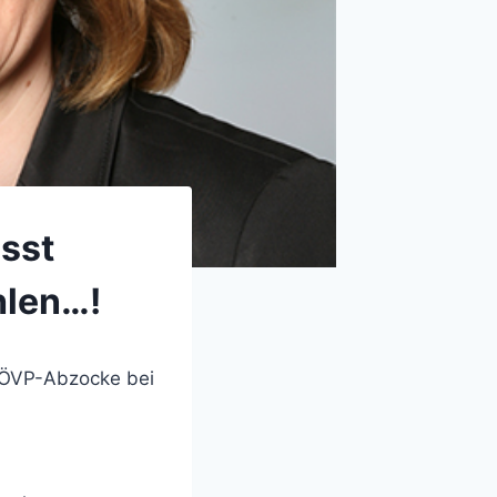
sst
hlen…!
e ÖVP-Abzocke bei