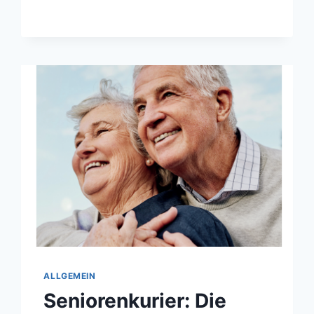
ALTER
–
SO
ERKENNEN
SIE
BETRUG
IM
INTERNET
ALLGEMEIN
Seniorenkurier: Die