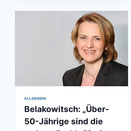
ANSCHLAG
AUF
DIE
ÄLTERE
GENERATION!“
ALLGEMEIN
Belakowitsch: „Über-
50-Jährige sind die