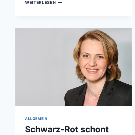
BELAKOWITSCH:
WEITERLESEN
„ÜBER-
50-
JÄHRIGE
SIND
DIE
WAHREN
FACHKRÄFTE“
ALLGEMEIN
Schwarz-Rot schont