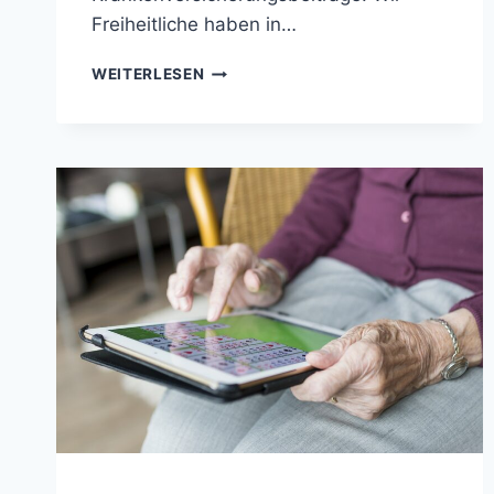
Freiheitliche haben in…
SCHWARZ-
WEITERLESEN
ROT
SCHONT
ASYLANTEN
UND
LÄSST
PENSIONISTEN
FÜRS
BUDGETDESASTER
ZAHLEN…!